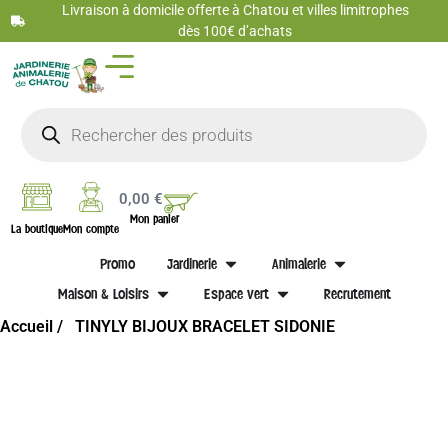
Livraison à domicile offerte à Chatou et villes limitrophes
dès 100€ d’achats
0,00
€
Mon panier
La boutique
Mon compte
Promo
Jardinerie
Animalerie
Maison & Loisirs
Espace vert
Recrutement
Accueil /
TINYLY BIJOUX BRACELET SIDONIE