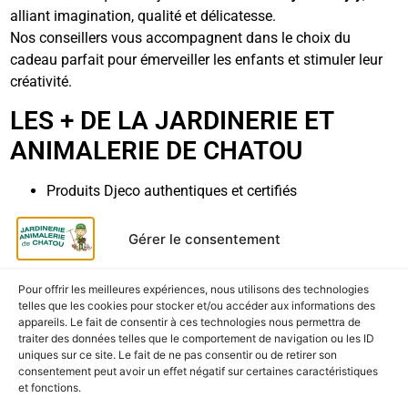
alliant imagination, qualité et délicatesse.
Nos conseillers vous accompagnent dans le choix du
cadeau parfait pour émerveiller les enfants et stimuler leur
créativité.
LES + DE LA JARDINERIE ET
ANIMALERIE DE CHATOU
Produits Djeco authentiques et certifiés
Collection Tinyly complète et poétique
Gérer le consentement
Conseils personnalisés et accueil chaleureux
Pour offrir les meilleures expériences, nous utilisons des technologies
Retrait rapide et service de proximité
telles que les cookies pour stocker et/ou accéder aux informations des
appareils. Le fait de consentir à ces technologies nous permettra de
LIVRAISON & RETRAIT
traiter des données telles que le comportement de navigation ou les ID
uniques sur ce site. Le fait de ne pas consentir ou de retirer son
consentement peut avoir un effet négatif sur certaines caractéristiques
Disponible
en magasin
à la Jardinerie et Animalerie de
et fonctions.
Chatou.