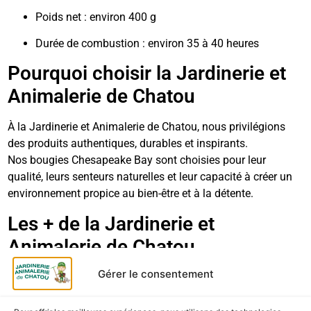
Poids net : environ 400 g
Durée de combustion : environ 35 à 40 heures
Pourquoi choisir la Jardinerie et
Animalerie de Chatou
À la Jardinerie et Animalerie de Chatou, nous privilégions
des produits authentiques, durables et inspirants.
Nos bougies Chesapeake Bay sont choisies pour leur
qualité, leurs senteurs naturelles et leur capacité à créer un
environnement propice au bien-être et à la détente.
Les + de la Jardinerie et
Animalerie de Chatou
Gérer le consentement
Produits naturels et respectueux de l’environnement
Sélection de marques haut de gamme reconnues pour