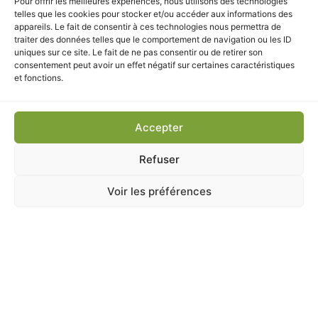
Pour offrir les meilleures expériences, nous utilisons des technologies
leur qualité
telles que les cookies pour stocker et/ou accéder aux informations des
appareils. Le fait de consentir à ces technologies nous permettra de
Conseils personnalisés pour un intérieur harmonieux
traiter des données telles que le comportement de navigation ou les ID
uniques sur ce site. Le fait de ne pas consentir ou de retirer son
Fidélisation récompensée et offres exclusives
consentement peut avoir un effet négatif sur certaines caractéristiques
et fonctions.
Livraison & Retrait
Livraison à domicile
rapide et sécurisée partout en
Accepter
France métropolitaine
Refuser
Click & Collect gratuit
sous 2 heures à la Jardinerie et
Animalerie de Chatou
Voir les préférences
Emballage soigné pour garantir la qualité du produit
CES PRODUITS POURRAIENT
VOUS INTÉRESSER