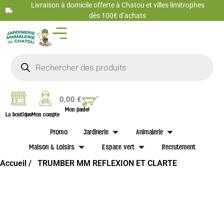
Livraison à domicile offerte à Chatou et villes limitrophes
dès 100€ d’achats
0,00
€
Mon panier
La boutique
Mon compte
Promo
Jardinerie
Animalerie
Maison & Loisirs
Espace vert
Recrutement
Accueil /
TRUMBER MM REFLEXION ET CLARTE