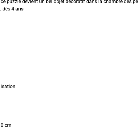
ce puzzle devient un bel objet décoratif dans la chambre des pet
e, dès
4 ans
.
isation.
30 cm