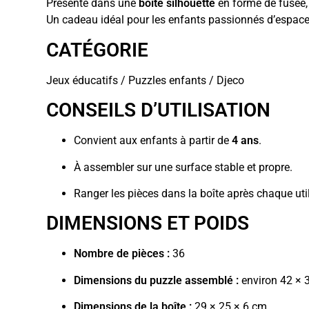
Présenté dans une
boîte silhouette
en forme de fusée, 
Un cadeau idéal pour les enfants passionnés d’espac
CATÉGORIE
Jeux éducatifs / Puzzles enfants / Djeco
CONSEILS D’UTILISATION
Convient aux enfants à partir de
4 ans
.
À assembler sur une surface stable et propre.
Ranger les pièces dans la boîte après chaque util
DIMENSIONS ET POIDS
Nombre de pièces :
36
Dimensions du puzzle assemblé :
environ 42 × 
Dimensions de la boîte :
29 × 25 × 6 cm