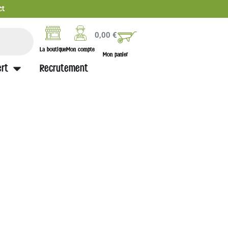
ct
0,00
€
La boutique
Mon compte
Mon panier
rt
Recrutement