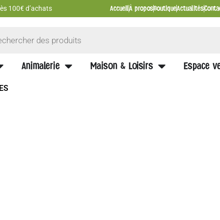
Accueil
À propos
Boutique
Actualités
Conta
 dès 100€ d’achats
Animalerie
Maison & Loisirs
Espace ve
ES