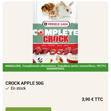
ANIMALERIE
,
Compléments alimentaires
,
Friandises-petits mammifères
,
PETITS
MAMMIFERES
CROCK APPLE 50G
En stock