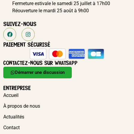
Alimentations
,
ANIMALERIE
,
Compléments alimentaires
,
Friandises-petits
mammifères
,
PETITS MAMMIFERES
FRIANDISES RONGEURS NATURALS MEADOW
LOOPS FOIN DE FLÉOLE & THYM 80G
En stock
4,90
€
TTC
Ajouter au panier
Gérer le consentement