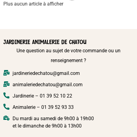
FRIANDISES RONGEURS NATURALS HARVEST
LOOPS POMME, GRAINES DE LIN & CACAHUÈTE
80G
En stock
4,90
€
TTC
Ajouter au panier