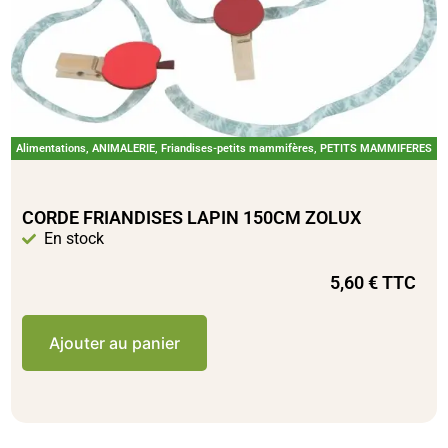
Alimentations
,
ANIMALERIE
,
Friandises-petits mammifères
,
PETITS MAMMIFERES
CORDE FRIANDISES LAPIN 150CM ZOLUX
En stock
5,60
€
TTC
Ajouter au panier