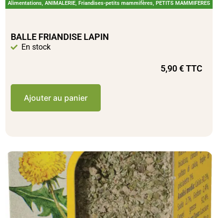
Alimentations
,
ANIMALERIE
,
Friandises-petits mammifères
,
PETITS MAMMIFERES
BALLE FRIANDISE LAPIN
En stock
5,90
€
TTC
Ajouter au panier