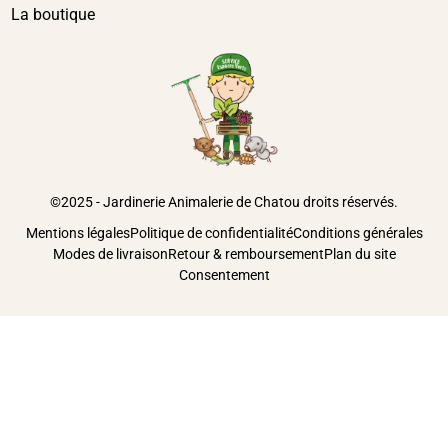
Pour offrir les meilleures expériences, nous utilisons des technologies
telles que les cookies pour stocker et/ou accéder aux informations des
appareils. Le fait de consentir à ces technologies nous permettra de
traiter des données telles que le comportement de navigation ou les ID
uniques sur ce site. Le fait de ne pas consentir ou de retirer son
consentement peut avoir un effet négatif sur certaines caractéristiques
et fonctions.
Accepter
Refuser
Alimentations
,
ANIMALERIE
,
Friandises-petits mammifères
,
PETITS MAMMIFERES
Voir les préférences
FRIANDISES RONGEURS NATURALS WOODLAND
LOOPS PISSENLIT & CYNORRHODON 80G
En stock
4,90
€
TTC
Ajouter au panier