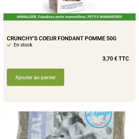
ANIMALERIE
,
Friandises-petits mammifères
,
PETITS MAMMIFERES
CRUNCHY’S COEUR FONDANT POMME 50G
En stock
3,70
€
TTC
Ajouter au panier