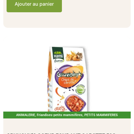
3,90
€
TTC
Ajouter au panier
ANIMALERIE
,
Friandises-petits mammifères
,
PETITS MAMMIFERES