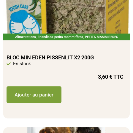
Alimentations
,
Friandises-petits mammifères
,
PETITS MAMMIFERES
BLOC MIN EDEN PISSENLIT X2 200G
En stock
3,60
€
TTC
Ajouter au panier