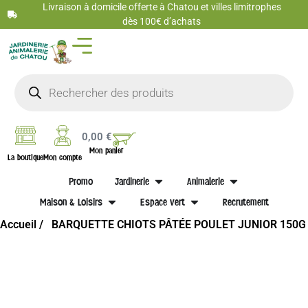
Livraison à domicile offerte à Chatou et villes limitrophes
dès 100€ d’achats
0,00
€
Mon panier
La boutique
Mon compte
Promo
Jardinerie
Animalerie
Maison & Loisirs
Espace vert
Recrutement
Accueil /
BARQUETTE CHIOTS PÂTÉE POULET JUNIOR 150G