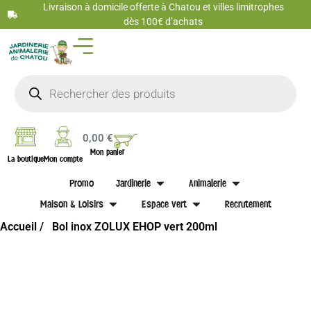
Livraison à domicile offerte à Chatou et villes limitrophes
dès 100€ d’achats
0,00
€
Mon panier
La boutique
Mon compte
Promo
Jardinerie
Animalerie
Maison & Loisirs
Espace vert
Recrutement
Accueil /
Bol inox ZOLUX EHOP vert 200ml