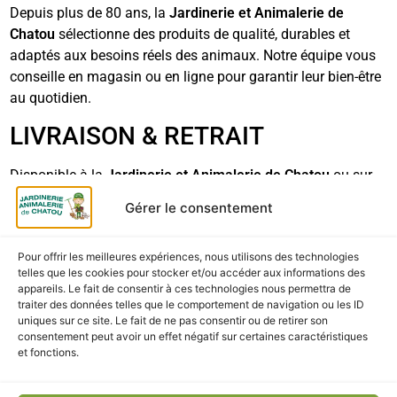
Depuis plus de 80 ans, la
Jardinerie et Animalerie de
Chatou
sélectionne des produits de qualité, durables et
adaptés aux besoins réels des animaux. Notre équipe vous
conseille en magasin ou en ligne pour garantir leur bien-être
au quotidien.
LIVRAISON & RETRAIT
Disponible à la
Jardinerie et Animalerie de Chatou
ou sur
notre boutique en ligne, avec
livraison rapide partout en
Gérer le consentement
France
et
Click & Collect gratuit
.
Pour offrir les meilleures expériences, nous utilisons des technologies
telles que les cookies pour stocker et/ou accéder aux informations des
appareils. Le fait de consentir à ces technologies nous permettra de
CES PRODUITS POURRAIENT
traiter des données telles que le comportement de navigation ou les ID
uniques sur ce site. Le fait de ne pas consentir ou de retirer son
VOUS INTÉRESSER
consentement peut avoir un effet négatif sur certaines caractéristiques
et fonctions.