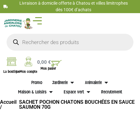
Livraison à domicile offerte à Chatou et villes limitrophes
dès 100€ d’achats
0,00
€
Mon panier
La boutique
Mon compte
Promo
Jardinerie
Animalerie
Maison & Loisirs
Espace vert
Recrutement
Accueil
SACHET POCHON CHATONS BOUCHÉES EN SAUCE
/
SAUMON 70G