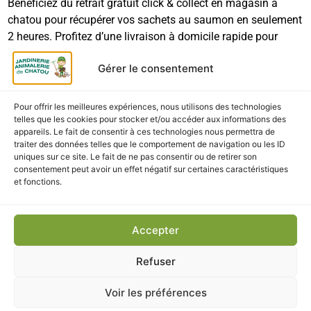
Bénéficiez du retrait gratuit click & collect en magasin à
chatou pour récupérer vos sachets au saumon en seulement
2 heures. Profitez d’une livraison à domicile rapide pour
recevoir vos produits pour chatons directement chez vous.
Gérer le consentement
Les tarifs et délais de livraison sont indiqués en toute
transparence lors de la validation de votre panier en ligne.
Pour offrir les meilleures expériences, nous utilisons des technologies
telles que les cookies pour stocker et/ou accéder aux informations des
appareils. Le fait de consentir à ces technologies nous permettra de
traiter des données telles que le comportement de navigation ou les ID
CES PRODUITS POURRAIENT
uniques sur ce site. Le fait de ne pas consentir ou de retirer son
consentement peut avoir un effet négatif sur certaines caractéristiques
VOUS INTÉRESSER
et fonctions.
Accepter
Refuser
Voir les préférences