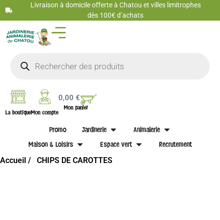
Livraison à domicile offerte à Chatou et villes limitrophes
dès 100€ d’achats
0,00
€
Mon panier
La boutique
Mon compte
Promo
Jardinerie
Animalerie
Maison & Loisirs
Espace vert
Recrutement
Accueil /
CHIPS DE CAROTTES