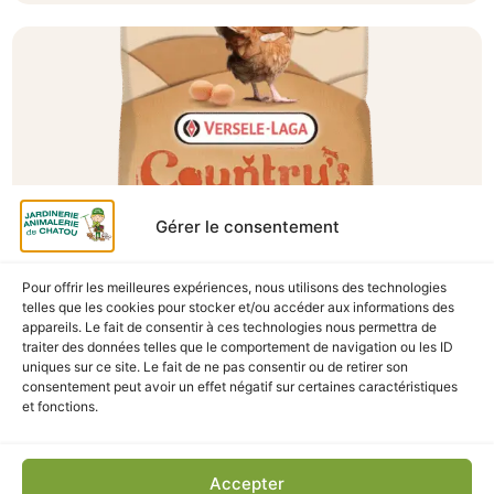
Gérer le consentement
Pour offrir les meilleures expériences, nous utilisons des technologies
telles que les cookies pour stocker et/ou accéder aux informations des
A Catégoriser
appareils. Le fait de consentir à ces technologies nous permettra de
traiter des données telles que le comportement de navigation ou les ID
GRANULÉS POULES PONDEUSES COUNTRY’S
uniques sur ce site. Le fait de ne pas consentir ou de retirer son
BEST GOLD 4 PELLET 20KG
consentement peut avoir un effet négatif sur certaines caractéristiques
En stock
et fonctions.
29,90
€
TTC
Accepter