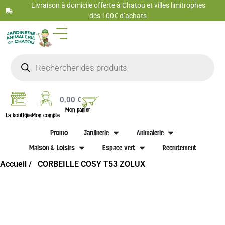
Livraison à domicile offerte à Chatou et villes limitrophes
dès 100€ d’achats
0,00
€
Mon panier
La boutique
Mon compte
Promo
Jardinerie
Animalerie
Maison & Loisirs
Espace vert
Recrutement
Accueil /
CORBEILLE COSY T53 ZOLUX