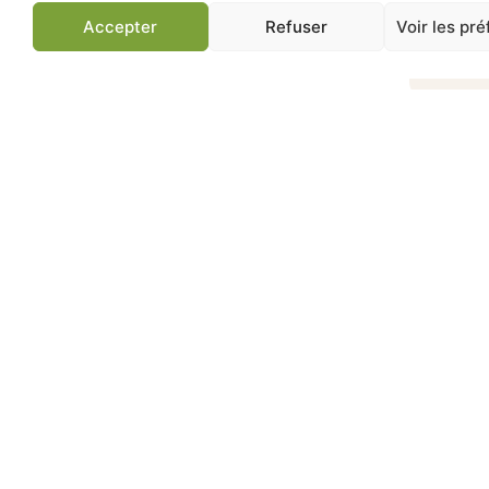
Ajou
Accepter
Refuser
Voir les pr
Jardinerie de Chatou
Av
83 ans d'expertise