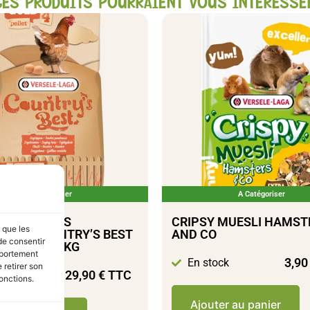
CES PRODUITS POURRAIENT VOUS INTÉRESSE
A Catégoriser
A Catégoriser
LÉS POULES
CRIPSY MUESLI HAMST
s que les
USES COUNTRY’S BEST
AND CO
de consentir
 PELLET 20KG
mportement
3,9
En stock
 retirer son
29,90
€
TTC
tock
onctions.
Ajouter au panier