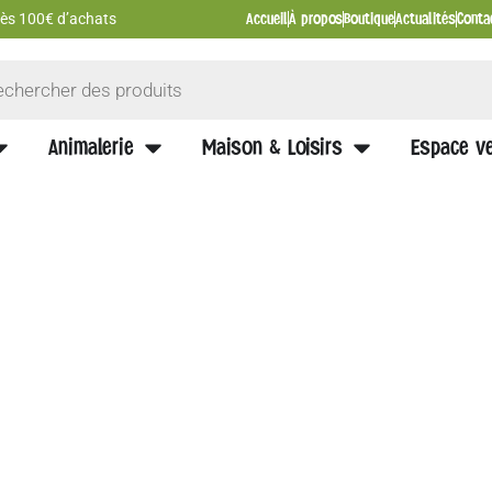
Accueil
À propos
Boutique
Actualités
Conta
 dès 100€ d’achats
Animalerie
Maison & Loisirs
Espace ve