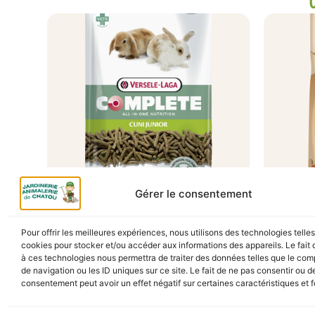
Gérer le consentement
A Catégoriser
CUNI COMPLETE JUNIOR
GRANU
Pour offrir les meilleures expériences, nous utilisons des technologies telle
1.75KG
PONDE
cookies pour stocker et/ou accéder aux informations des appareils. Le fait 
GOLD 4
à ces technologies nous permettra de traiter des données telles que le co
12,90
€
TTC
En stock
de navigation ou les ID uniques sur ce site. Le fait de ne pas consentir ou de
En s
consentement peut avoir un effet négatif sur certaines caractéristiques et f
Ajouter au panier