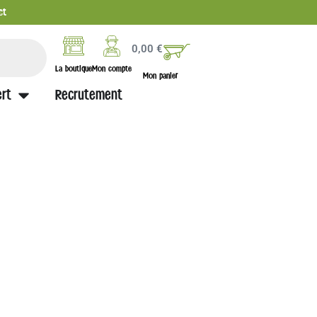
ct
0,00
€
La boutique
Mon compte
Mon panier
rt
Recrutement