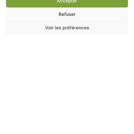
Accepter
Ajouter au panier
Refuser
Voir les préférences
A Catégoriser
CRIPSY MUESLI HAMSTER AND CO
En stock