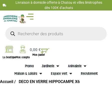
Livraison à domicile offerte à Chatou et villes limitrophes
dès 100€ d’achats
0,00
€
Mon panier
La boutique
Mon compte
Promo
Jardinerie
Animalerie
Maison & Loisirs
Espace vert
Recrutement
Accueil /
DECO EN VERRE HIPPOCAMPE X6