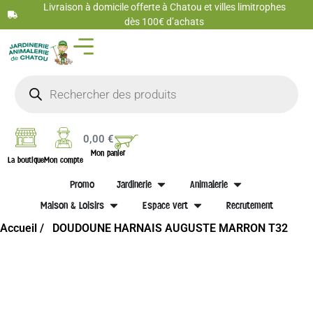
Livraison à domicile offerte à Chatou et villes limitrophes
dès 100€ d’achats
0,00
€
Mon panier
La boutique
Mon compte
Promo
Jardinerie
Animalerie
Maison & Loisirs
Espace vert
Recrutement
Accueil /
DOUDOUNE HARNAIS AUGUSTE MARRON T32