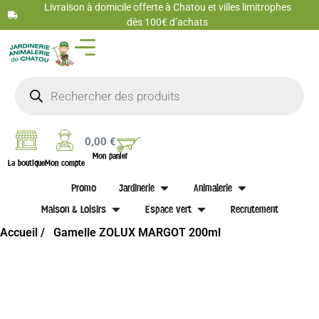
Livraison à domicile offerte à Chatou et villes limitrophes
dès 100€ d’achats
0,00
€
Mon panier
La boutique
Mon compte
Promo
Jardinerie
Animalerie
Maison & Loisirs
Espace vert
Recrutement
Accueil /
Gamelle ZOLUX MARGOT 200ml