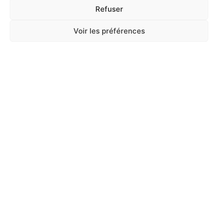
Ajouter au panier
Refuser
Voir les préférences
A Catégoriser
4 SEASONS BLEND 4KG
En stock