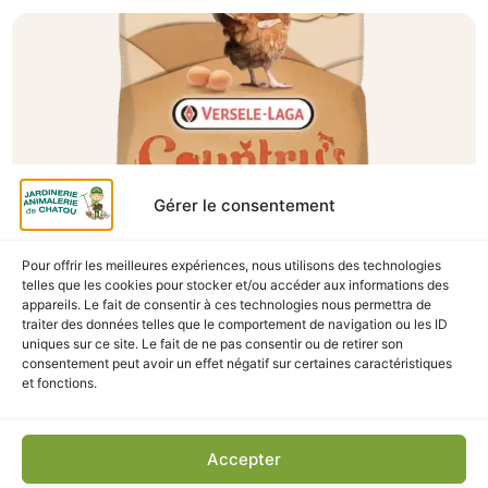
Gérer le consentement
Pour offrir les meilleures expériences, nous utilisons des technologies
telles que les cookies pour stocker et/ou accéder aux informations des
A Catégoriser
appareils. Le fait de consentir à ces technologies nous permettra de
traiter des données telles que le comportement de navigation ou les ID
GRANULÉS POULES PONDEUSES COUNTRY’S
uniques sur ce site. Le fait de ne pas consentir ou de retirer son
BEST GOLD 4 PELLET 20KG
consentement peut avoir un effet négatif sur certaines caractéristiques
En stock
et fonctions.
29,90
€
TTC
Accepter