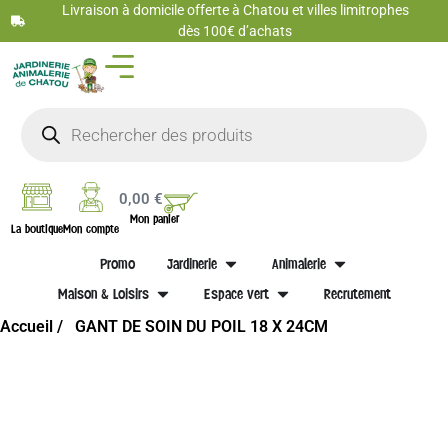
Livraison à domicile offerte à Chatou et villes limitrophes
dès 100€ d’achats
0,00
€
Mon panier
La boutique
Mon compte
Promo
Jardinerie
Animalerie
Maison & Loisirs
Espace vert
Recrutement
Accueil /
GANT DE SOIN DU POIL 18 X 24CM