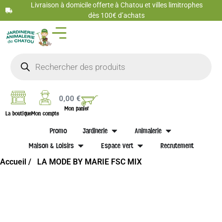
Livraison à domicile offerte à Chatou et villes limitrophes
dès 100€ d’achats
0,00
€
Mon panier
La boutique
Mon compte
Promo
Jardinerie
Animalerie
Maison & Loisirs
Espace vert
Recrutement
Accueil /
LA MODE BY MARIE FSC MIX