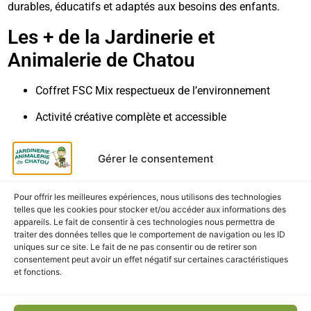
durables, éducatifs et adaptés aux besoins des enfants.
Les + de la Jardinerie et
Animalerie de Chatou
Coffret FSC Mix respectueux de l’environnement
Activité créative complète et accessible
Illustrations raffinées
Gérer le consentement
Idéal comme cadeau
Livraison & retrait
Pour offrir les meilleures expériences, nous utilisons des technologies
telles que les cookies pour stocker et/ou accéder aux informations des
appareils. Le fait de consentir à ces technologies nous permettra de
Retrait gratuit en magasin (Jardinerie et Animalerie de
traiter des données telles que le comportement de navigation ou les ID
Chatou)
uniques sur ce site. Le fait de ne pas consentir ou de retirer son
consentement peut avoir un effet négatif sur certaines caractéristiques
et fonctions.
Livraison rapide et soigneusement emballée