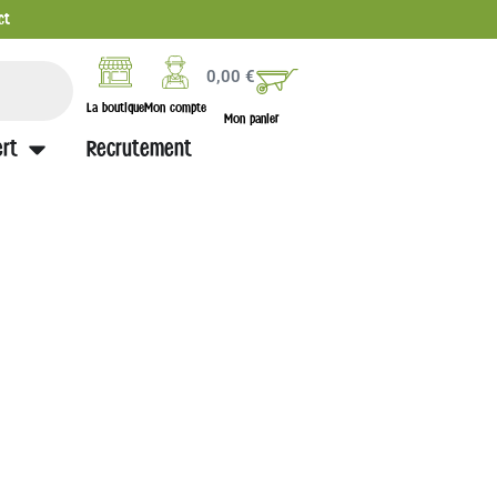
ct
0,00
€
La boutique
Mon compte
Mon panier
rt
Recrutement