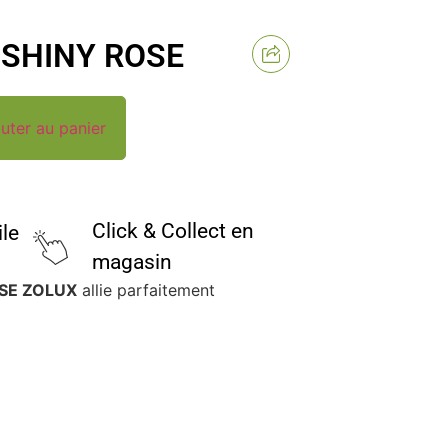
 SHINY ROSE
uter au panier
Click & Collect en
ile
magasin
OSE ZOLUX
allie parfaitement