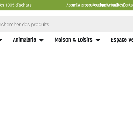
Accueil
À propos
Boutique
Actualités
Conta
 dès 100€ d’achats
Animalerie
Maison & Loisirs
Espace ve