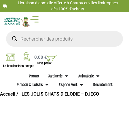
Livraison à domicile offerte à Chatou et villes limitrophes
dès 100€ d’achats
0,00
€
Mon panier
La boutique
Mon compte
Promo
Jardinerie
Animalerie
Maison & Loisirs
Espace vert
Recrutement
Accueil /
LES JOLIS CHATS D’ELODIE – DJECO