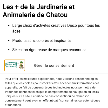
Les + de la Jardinerie et
Animalerie de Chatou
Large choix d’activités créatives Djeco pour tous les
âges
Produits sûrs, colorés et inspirants
Sélection rigoureuse de marques reconnues
Conseils personnalisés et service de proximité
Gérer le consentement
Livraison & retrait
Pour offrir les meilleures expériences, nous utilisons des technologies
Retrait gratuit
en magasin à la Jardinerie et
telles que les cookies pour stocker et/ou accéder aux informations des
Animalerie de Chatou
appareils. Le fait de consentir à ces technologies nous permettra de
traiter des données telles que le comportement de navigation ou les ID
Livraison rapide
partout en France métropolitaine
uniques sur ce site. Le fait de ne pas consentir ou de retirer son
consentement peut avoir un effet négatif sur certaines caractéristiques
Emballage soigné
garantissant un produit en parfait
et fonctions.