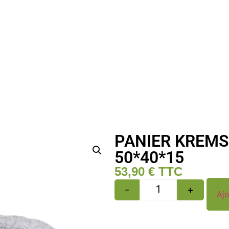
PANIER KREMS 
50*40*15
53,90
€
TTC
-
+
Ajo