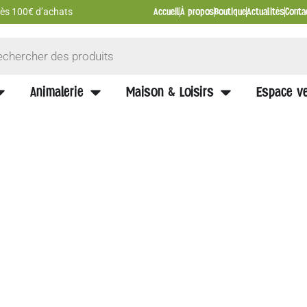
Accueil
À propos
Boutique
Actualités
Conta
 dès 100€ d’achats
Animalerie
Maison & Loisirs
Espace ve