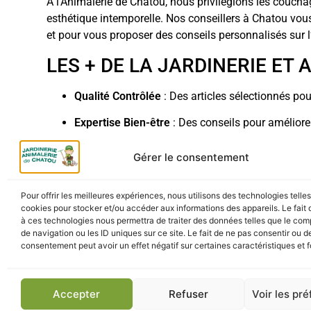
À l’Animalerie de Chatou, nous privilégions les couc
esthétique intemporelle. Nos conseillers à Chatou vou
et pour vous proposer des conseils personnalisés sur 
LES + DE LA JARDINERIE ET
Qualité Contrôlée
: Des articles sélectionnés po
Expertise Bien-être
: Des conseils pour améliorer
LIVRAISON ET RETRAIT
Gérer le consentement
Retrait Click & Collect
: Récupérez votre panier K
Pour offrir les meilleures expériences, nous utilisons des technologies telle
cookies pour stocker et/ou accéder aux informations des appareils. Le fait 
Livraison Rapide
: Recevez les accessoires de 
à ces technologies nous permettra de traiter des données telles que le co
de navigation ou les ID uniques sur ce site. Le fait de ne pas consentir ou de
Parking Gratuit
: Accès facile pour vos achats a
consentement peut avoir un effet négatif sur certaines caractéristiques et f
Accepter
Refuser
Voir les pr