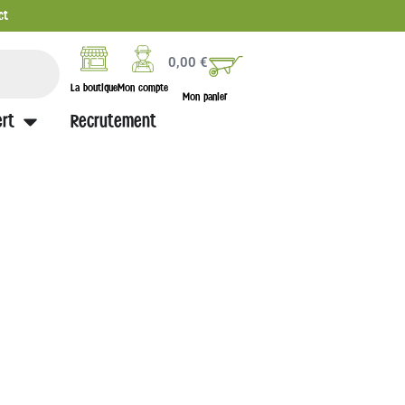
ct
0,00
€
La boutique
Mon compte
Mon panier
rt
Recrutement