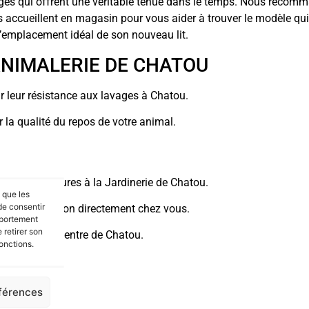
hages qui offrent une véritable tenue dans le temps. Nous recom
s accueillent en magasin pour vous aider à trouver le modèle qu
l’emplacement idéal de son nouveau lit.
 ANIMALERIE DE CHATOU
ur leur résistance aux lavages à Chatou.
 la qualité du repos de votre animal.
rems en 2 heures à la Jardinerie de Chatou.
s que les
de consentir
votre compagnon directement chez vous.
mportement
 retirer son
nimalerie au centre de Chatou.
onctions.
éférences