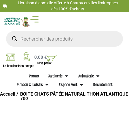
Livraison à domicile offerte à Chatou et villes limitrophes
dès 100€ d’achats
0,00
€
Mon panier
La boutique
Mon compte
Promo
Jardinerie
Animalerie
Maison & Loisirs
Espace vert
Recrutement
Accueil /
BOITE CHATS PÂTÉE NATURAL THON ATLANTIQUE
70G