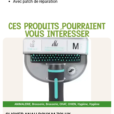
Avec patch de réparation
CES PRODUITS POURRAIENT
VOUS INTÉRESSER
ANIMALERIE
,
Brosserie
,
Brosserie
,
CHAT
,
CHIEN
,
Hygiène
,
Hygiène