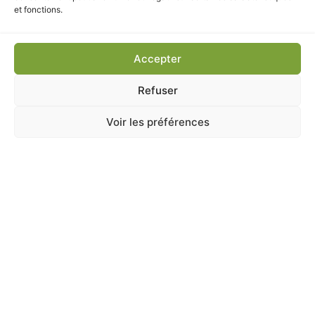
et fonctions.
Alimentations-chien
,
ANIMALERIE
,
CHIEN
,
Friandises-chien
HAPKI CHIPS POULET 85G FLAMINGO
Accepter
En stock
Refuser
4,50
€
TTC
Voir les préférences
Ajouter au panier