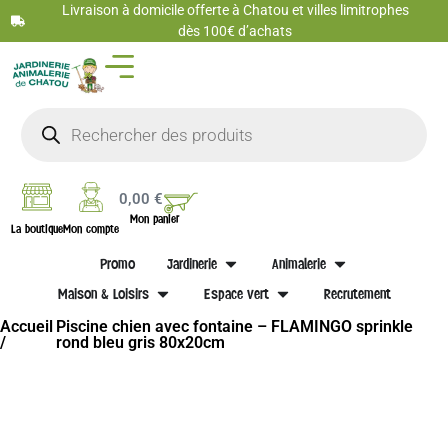
Livraison à domicile offerte à Chatou et villes limitrophes
dès 100€ d’achats
0,00
€
Mon panier
La boutique
Mon compte
Promo
Jardinerie
Animalerie
Maison & Loisirs
Espace vert
Recrutement
Accueil
Piscine chien avec fontaine – FLAMINGO sprinkle
/
rond bleu gris 80x20cm