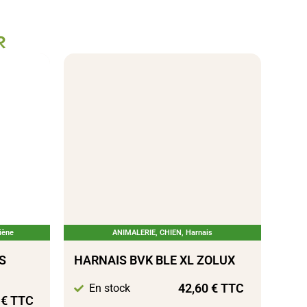
R
iène
ANIMALERIE
,
CHIEN
,
Harnais
S
HARNAIS BVK BLE XL ZOLUX
42,60
€
TTC
En stock
0
€
TTC