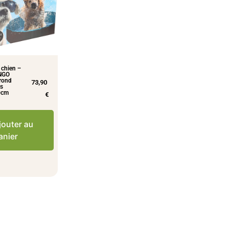
 chien –
NGO
 rond
73,90
is
0cm
€
jouter au
anier