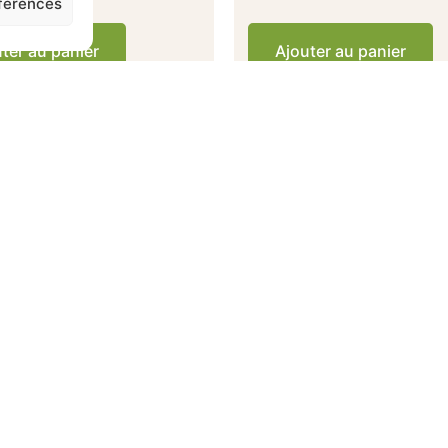
éférences
ter au panier
Ajouter au panier
is clients verifiés
Achats en magas
Ils nous recommandent
Des 100€ d'achats en magasin, 
4.2/5
offerte a domicile a Chatou e
limitrophes.