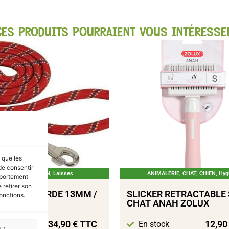
CES PRODUITS POURRAIENT VOUS INTÉRESSE
s que les
de consentir
ANIMALERIE
,
CHIEN
,
Laisses
ANIMALERIE
,
CHAT
,
CHIEN
,
Hyg
mportement
 retirer son
E NYLON CORDE 13MM /
SLICKER RETRACTABLE 
onctions.
UGE ZOLUX
CHAT ANAH ZOLUX
34,90
€
TTC
12,9
tock
En stock