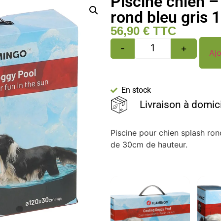
Piscine chien 
rond bleu gris
56,90
€
TTC
-
+
Ajo
En stock
Livraison à domic
Piscine pour chien splash ro
de 30cm de hauteur.