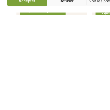
Accepter
Refuser
Voir les pr
Ajouter au panier
Ajou
Jardinerie de Chatou
Av
83 ans d'expertise