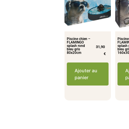
Piscine chien –
Piscine
FLAMINGO
FLAMI
splash rond
splash
31,90
bleu gris
bleu gr
80x20cm
160x3
€
Ajouter au
A
panier
p