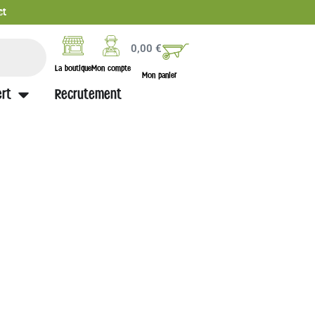
ct
0,00
€
La boutique
Mon compte
Mon panier
rt
Recrutement