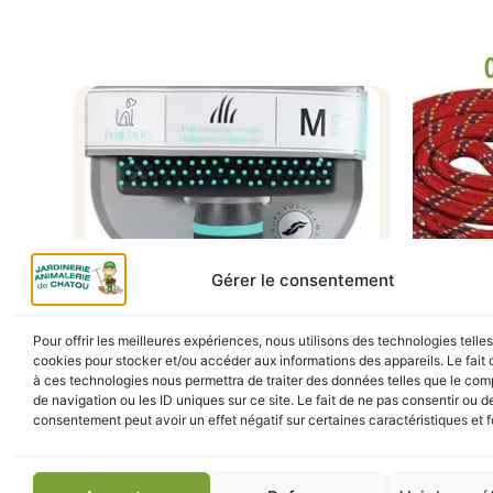
Gérer le consentement
Pour offrir les meilleures expériences, nous utilisons des technologies telle
cookies pour stocker et/ou accéder aux informations des appareils. Le fait 
ANIMALERIE
,
Brosserie
,
Brosserie
,
CHAT
,
CHIEN
,
à ces technologies nous permettra de traiter des données telles que le co
Hygiène
,
Hygiène
de navigation ou les ID uniques sur ce site. Le fait de ne pas consentir ou de
LAISS
consentement peut avoir un effet négatif sur certaines caractéristiques et f
SLICKER ANAH DOUX M ZOLUX
6M RO
10,20
€
TTC
En stock
En s