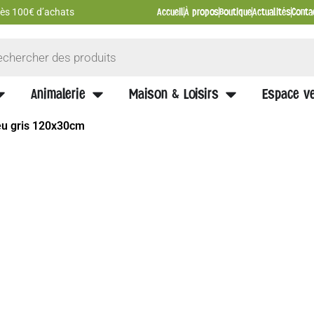
Accueil
À propos
Boutique
Actualités
Conta
 dès 100€ d’achats
Animalerie
Maison & Loisirs
Espace ve
eu gris 120x30cm