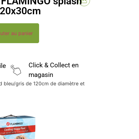
– FLAMINGO splash
 120x30cm
uter au panier
Click & Collect en
ile
magasin
nd bleu/gris de 120cm de diamètre et