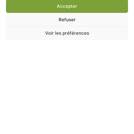
Accepter
Ajouter au panier
Refuser
Voir les préférences
A Catégoriser
GRANULÉS POULES PONDEUSES COUNTRY’S
BEST GOLD 4 PELLET 20KG