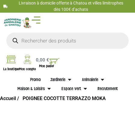
Livraison à domicile offerte à Chatou et villes limitrophes
dès 100€ d’achats
0,00
€
Mon panier
La boutique
Mon compte
Promo
Jardinerie
Animalerie
Maison & Loisirs
Espace vert
Recrutement
Accueil /
POIGNEE COCOTTE TERRAZZO MOKA