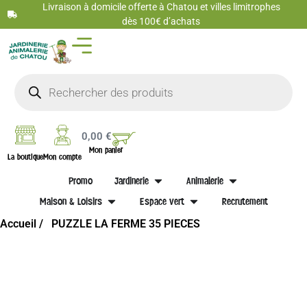
Livraison à domicile offerte à Chatou et villes limitrophes
dès 100€ d’achats
0,00
€
Mon panier
La boutique
Mon compte
Promo
Jardinerie
Animalerie
Maison & Loisirs
Espace vert
Recrutement
Accueil /
PUZZLE LA FERME 35 PIECES