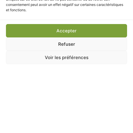
consentement peut avoir un effet négatif sur certaines caractéristiques
LIVRAISON & RETRAIT
et fonctions.
Disponible
en magasin
à la Jardinerie et Animalerie de
Chatou.
Accepter
Retrait sur place
ou
livraison locale
selon conditions.
Refuser
Voir les préférences
CES PRODUITS POURRAIENT
VOUS INTÉRESSER