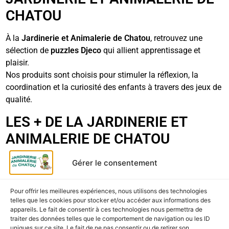
CHATOU
À la
Jardinerie et Animalerie de Chatou
, retrouvez une
sélection de
puzzles Djeco
qui allient apprentissage et
plaisir.
Nos produits sont choisis pour stimuler la réflexion, la
coordination et la curiosité des enfants à travers des jeux de
qualité.
LES + DE LA JARDINERIE ET
ANIMALERIE DE CHATOU
Produits Djeco officiels et certifiés
Gérer le consentement
Large choix de puzzles éducatifs et créatifs
Pour offrir les meilleures expériences, nous utilisons des technologies
Accueil chaleureux et conseils personnalisés
telles que les cookies pour stocker et/ou accéder aux informations des
appareils. Le fait de consentir à ces technologies nous permettra de
traiter des données telles que le comportement de navigation ou les ID
Retrait rapide et service de proximité
uniques sur ce site. Le fait de ne pas consentir ou de retirer son