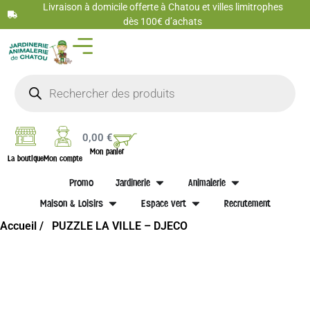
Livraison à domicile offerte à Chatou et villes limitrophes
dès 100€ d’achats
0,00
€
Mon panier
La boutique
Mon compte
Promo
Jardinerie
Animalerie
Maison & Loisirs
Espace vert
Recrutement
Accueil /
PUZZLE LA VILLE – DJECO