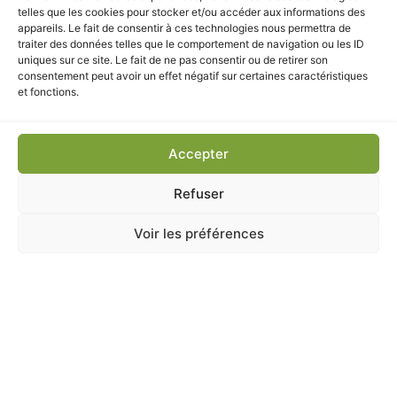
ANIMALERIE
,
CHAT
,
Distributeurs de nourriture
,
Ecuelle
telles que les cookies pour stocker et/ou accéder aux informations des
appareils. Le fait de consentir à ces technologies nous permettra de
CHATOUILLE GAMELLE 2×230 ML ZOLUX
traiter des données telles que le comportement de navigation ou les ID
En stock
uniques sur ce site. Le fait de ne pas consentir ou de retirer son
consentement peut avoir un effet négatif sur certaines caractéristiques
et fonctions.
8,50
€
TTC
Ajouter au panier
Accepter
Refuser
Voir les préférences