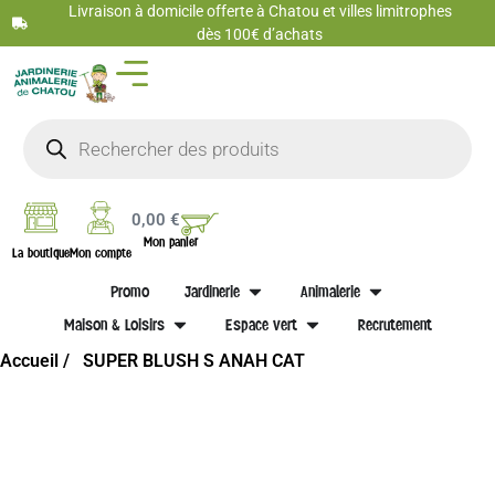
Livraison à domicile offerte à Chatou et villes limitrophes
dès 100€ d’achats
0,00
€
Mon panier
La boutique
Mon compte
Promo
Jardinerie
Animalerie
Maison & Loisirs
Espace vert
Recrutement
Accueil /
SUPER BLUSH S ANAH CAT