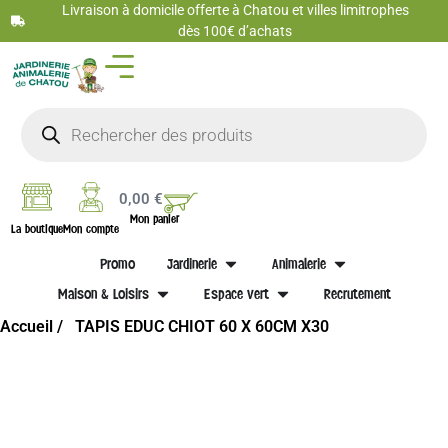
Livraison à domicile offerte à Chatou et villes limitrophes
dès 100€ d’achats
0,00
€
Mon panier
La boutique
Mon compte
Promo
Jardinerie
Animalerie
Maison & Loisirs
Espace vert
Recrutement
Accueil /
TAPIS EDUC CHIOT 60 X 60CM X30