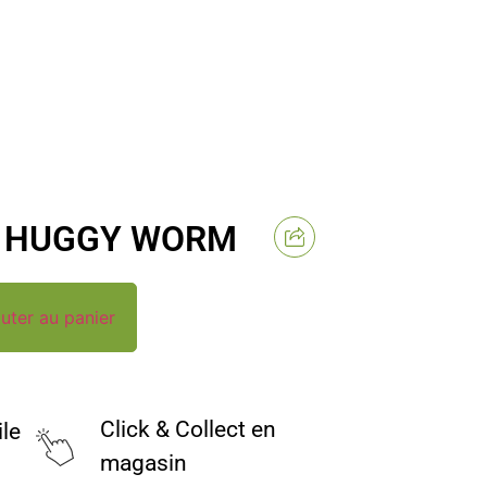
P HUGGY WORM
uter au panier
Click & Collect en
ile
magasin