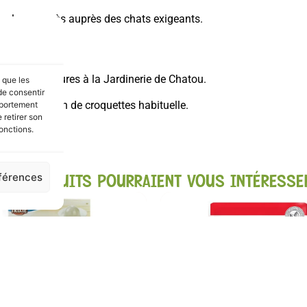
ur leur succès auprès des chats exigeants.
orm en 2 heures à la Jardinerie de Chatou.
s que les
de consentir
votre livraison de croquettes habituelle.
mportement
 retirer son
onctions.
éférences
CES PRODUITS POURRAIENT VOUS INTÉRESSE