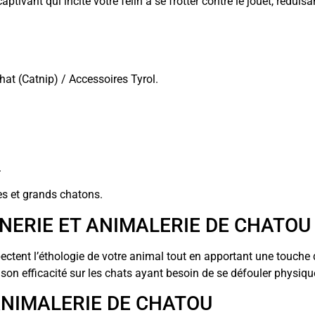
aptivant qui incite votre félin à se frotter contre le jouet, réduis
hat (Catnip) / Accessoires Tyrol.
.
s et grands chatons.
INERIE ET ANIMALERIE DE CHATOU
pectent l’éthologie de votre animal tout en apportant une touch
 son efficacité sur les chats ayant besoin de se défouler physiq
 ANIMALERIE DE CHATOU