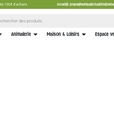
Accueil
À propos
Boutique
Actualités
Conta
 dès 100€ d’achats
Animalerie
Maison & Loisirs
Espace ve