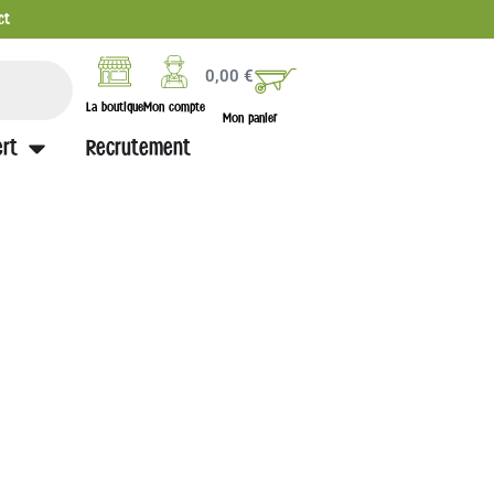
ct
0,00
€
La boutique
Mon compte
Mon panier
rt
Recrutement