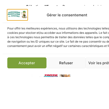
Sélection d’Experts
: Des accessoires choisis po
Gérer le consentement
LIVRAISON ET RETRAIT
Retrait Click & Collect
: Récupérez votre Huggy W
Pour offrir les meilleures expériences, nous utilisons des technologies telle
cookies pour stocker et/ou accéder aux informations des appareils. Le fait 
Livraison Rapide
: Un cadeau parfait à ajouter à 
à ces technologies nous permettra de traiter des données telles que le co
de navigation ou les ID uniques sur ce site. Le fait de ne pas consentir ou de
consentement peut avoir un effet négatif sur certaines caractéristiques et f
Accepter
Refuser
Voir les pr