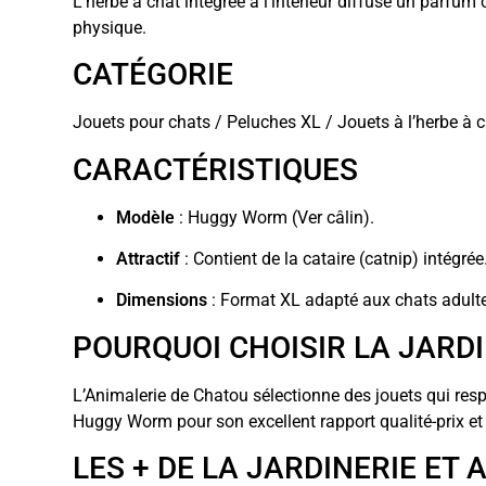
L’herbe à chat intégrée à l’intérieur diffuse un parfum c
physique.
CATÉGORIE
Jouets pour chats / Peluches XL / Jouets à l’herbe à c
CARACTÉRISTIQUES
Modèle
: Huggy Worm (Ver câlin).
Attractif
: Contient de la cataire (catnip) intégrée
Dimensions
: Format XL adapté aux chats adulte
POURQUOI CHOISIR LA JARD
L’Animalerie de Chatou sélectionne des jouets qui res
Huggy Worm pour son excellent rapport qualité-prix et
LES + DE LA JARDINERIE ET