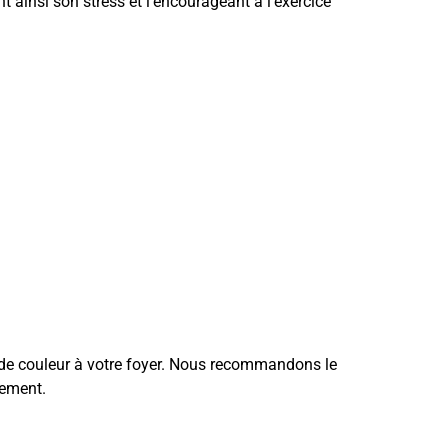
ant ainsi son stress et l’encourageant à l’exercice
e de couleur à votre foyer. Nous recommandons le
uement.